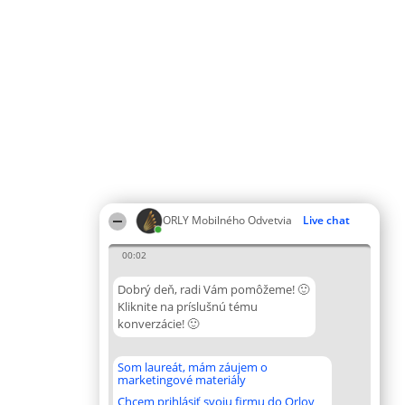
ORLY Mobilného Odvetvia
Live chat
00:02
Dobrý deň, radi Vám pomôžeme! 🙂
Kliknite na príslušnú tému
konverzácie! 🙂
Som laureát, mám záujem o
marketingové materiály
Chcem prihlásiť svoju firmu do Orlov