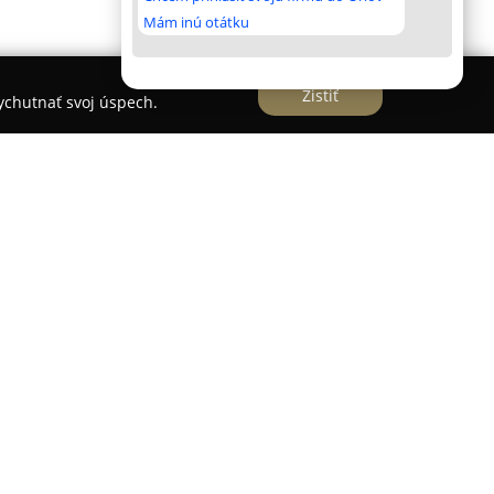
Mám inú otátku
Zistiť
vychutnať svoj úspech.
loriánovej ulici ako všestranný a dôveryhodný
portfóliu firmy sa nachádza široký výber
ilné telefóny, tablety i počítače, pričom ponuka
čky rôznych druhov a ochranné sklá, ktoré sú
u zariadení.
j, ale aj profesionálny servis, do ktorého spadajú
vérových poškodení, akými sú napríklad