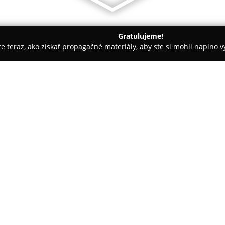
Gratulujeme!
ite teraz, ako získať propagačné materiály, aby ste si mohli naplno 
ušenstvo K Mobilom, Predaj Mobilov - Prešov
Formobil
O spoločnosti:
Formobil
pôsobí v Prešove na F
partner v mobilnom odvetví. V 
príslušenstva určeného pre mob
zahŕňa kvalitné puzdrá, nabíja
dôležité na každodennú ochran
Formobil poskytuje nielen preda
rýchle a efektívne opravy hard