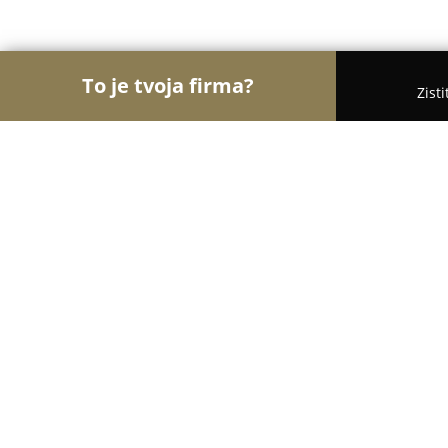
To je tvoja firma?
Zist
Orly Mobilného Odvetvia
Servisy Mobilov, Prísl
Formobil
8.1
(12)
Prešov, Floriánova 12023/2
Zobraziť telefónne číslo