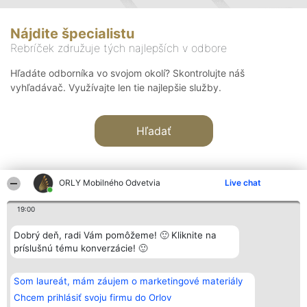
Nájdite špecialistu
Rebríček združuje tých najlepších v odbore
Hľadáte odborníka vo svojom okolí? Skontrolujte náš
vyhľadávač. Využívajte len tie najlepšie služby.
Hľadať
ORLY Mobilného Odvetvia
Live chat
19:00
Organizátor hodnotenia
Hodnotenie
Kontakt
Dobrý deň, radi Vám pomôžeme! 🙂 Kliknite na
Bright Side Solutions sp. z o.
Laureáti
Kontakt
príslušnú tému konverzácie! 🙂
o. sp. k.
Lista
ul. Ruska 22
wszystkich
Wrocław 50-079
Laureatów
Som laureát, mám záujem o marketingové materiály
KRS 0000749100 | Regon
Podmienky
381313360 | NIP 8943132676
Obchodné
Chcem prihlásiť svoju firmu do Orlov
+48 508 492 400
podmienky