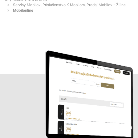
Servisy Mobilov, Príslušenstvo K Mobilom, Predaj Mobilov - Žilina
Mobilonline