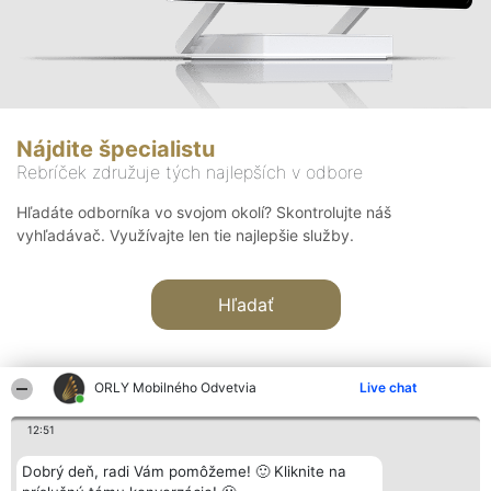
Nájdite špecialistu
Rebríček združuje tých najlepších v odbore
Hľadáte odborníka vo svojom okolí? Skontrolujte náš
vyhľadávač. Využívajte len tie najlepšie služby.
Hľadať
ORLY Mobilného Odvetvia
Live chat
12:51
Organizátor hodnotenia
Hodnotenie
Kontakt
Dobrý deň, radi Vám pomôžeme! 🙂 Kliknite na
Bright Side Solutions sp. z o.
Laureáti
Kontakt