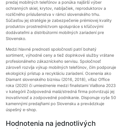
predaj mobilných telefónov a ponúka najširší výber
ochranných skiel, krytov, nabíjačiek, reproduktorov a
rozličného príslušenstva v rámci slovenského trhu.
Súčasťou jej stratégie je zabezpečenie prémiovej kvality
produktov prostredníctvom spolupráce s kľúčovými
dodávateľmi a distribútormi mobilných zariadení pre
Slovensko.
Medzi hlavné prednosti spoločnosti patrí bohatý
sortiment, výhodné ceny a tiež doplnkové služby vrátane
profesionálneho zákazníckeho servisu. Spoločnosť
zároveň rozvíja výkup mobilných telefónov, čím podporuje
ekologický prístup a recykláciu zariadení. Ocenenia ako
Diamant slovenského biznisu (2016, 2018), víťaz Office
roka (2020) či umiestnenie medzi finalistami ViaBona 2023
v kategórii Zodpovedná malá/stredná firma potvrdzujú jej
inovatívnosť a zodpovedné podnikanie. Disponuje vyše 50
kamennými predajňami po Slovensku a prevádzkuje
úspešný e-shop.
Hodnotenia na jednotlivých