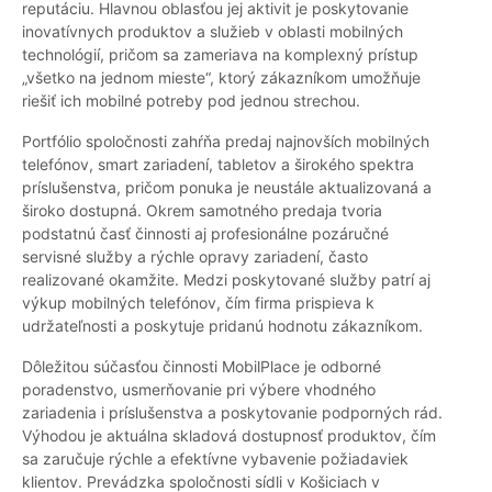
reputáciu. Hlavnou oblasťou jej aktivit je poskytovanie
inovatívnych produktov a služieb v oblasti mobilných
technológií, pričom sa zameriava na komplexný prístup
„všetko na jednom mieste“, ktorý zákazníkom umožňuje
riešiť ich mobilné potreby pod jednou strechou.
Portfólio spoločnosti zahŕňa predaj najnovších mobilných
telefónov, smart zariadení, tabletov a širokého spektra
príslušenstva, pričom ponuka je neustále aktualizovaná a
široko dostupná. Okrem samotného predaja tvoria
podstatnú časť činnosti aj profesionálne pozáručné
servisné služby a rýchle opravy zariadení, často
realizované okamžite. Medzi poskytované služby patrí aj
výkup mobilných telefónov, čím firma prispieva k
udržateľnosti a poskytuje pridanú hodnotu zákazníkom.
Dôležitou súčasťou činnosti MobilPlace je odborné
poradenstvo, usmerňovanie pri výbere vhodného
zariadenia i príslušenstva a poskytovanie podporných rád.
Výhodou je aktuálna skladová dostupnosť produktov, čím
sa zaručuje rýchle a efektívne vybavenie požiadaviek
klientov. Prevádzka spoločnosti sídli v Košiciach v