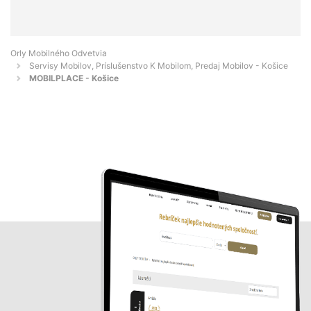
Orly Mobilného Odvetvia
Servisy Mobilov, Príslušenstvo K Mobilom, Predaj Mobilov - Košice
MOBILPLACE - Košice