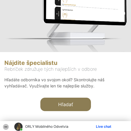
Nájdite špecialistu
Rebríček združuje tých najlepších v odbore
Hľadáte odborníka vo svojom okolí? Skontrolujte náš
vyhľadávač. Využívajte len tie najlepšie služby.
Hľadať
ORLY Mobilného Odvetvia
Live chat