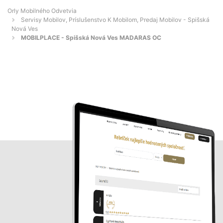
Orly Mobilného Odvetvia
Servisy Mobilov, Príslušenstvo K Mobilom, Predaj Mobilov - Spišská
Nová Ves
MOBILPLACE - Spišská Nová Ves MADARAS OC