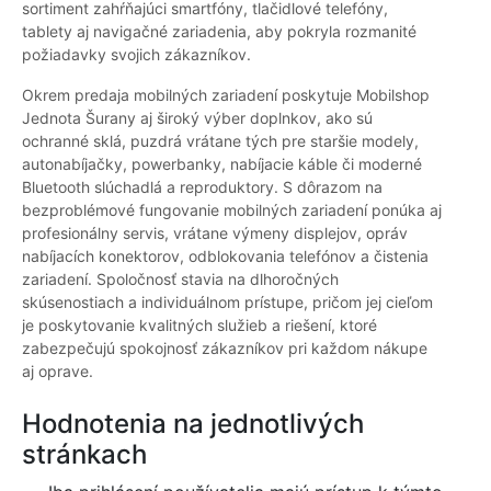
sortiment zahŕňajúci smartfóny, tlačidlové telefóny,
tablety aj navigačné zariadenia, aby pokryla rozmanité
požiadavky svojich zákazníkov.
Okrem predaja mobilných zariadení poskytuje Mobilshop
Jednota Šurany aj široký výber doplnkov, ako sú
ochranné sklá, puzdrá vrátane tých pre staršie modely,
autonabíjačky, powerbanky, nabíjacie káble či moderné
Bluetooth slúchadlá a reproduktory. S dôrazom na
bezproblémové fungovanie mobilných zariadení ponúka aj
profesionálny servis, vrátane výmeny displejov, opráv
nabíjacích konektorov, odblokovania telefónov a čistenia
zariadení. Spoločnosť stavia na dlhoročných
skúsenostiach a individuálnom prístupe, pričom jej cieľom
je poskytovanie kvalitných služieb a riešení, ktoré
zabezpečujú spokojnosť zákazníkov pri každom nákupe
aj oprave.
Hodnotenia na jednotlivých
stránkach