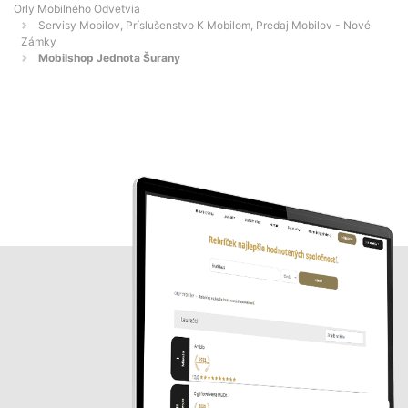
Orly Mobilného Odvetvia
Servisy Mobilov, Príslušenstvo K Mobilom, Predaj Mobilov - Nové
Zámky
Mobilshop Jednota Šurany