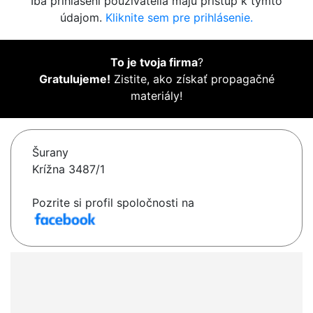
Iba prihlásení používatelia majú prístup k týmto
údajom.
Kliknite sem pre prihlásenie.
To je tvoja firma
?
Gratulujeme!
Zistite, ako získať propagačné
materiály!
Šurany
Krížna 3487/1
Pozrite si profil spoločnosti na