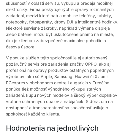
skúseností v oblasti servisu, výkupu a predaja mobilnej
elektroniky. Firma poskytuje rýchle opravy rozmanitých
zariadení, medzi ktoré patria mobilné telefóny, tablety,
notebooky, fotoaparáty, drony DJI a inteligentné hodinky.
Niektoré servisné zákroky, napríklad výmena displeja
alebo batérie, môžu byť uskutočnené priamo na mieste,
čím je klientom zabezpečené maximálne pohodlie a
časová úspora.
V ponuke služieb tejto spoločnosti je aj autorizovaný
pozáručný servis pre zariadenia značky OPPO, ako aj
profesionálne opravy produktov ostatných popredných
výrobcov, ako sú Apple, Samsung, Huawei či Xiaomi.
PCexpres v obchodnom centre Laugaricio v Trenčíne
ponúka tiež možnosť výhodného výkupu starých
zariadení, kúpu nových modelov a široký výber doplnkov
vrátane ochranných obalov a nabíjačiek. S dôrazom na
dostupnosť a transparentnosť sa spoločnosť usiluje o
spokojnosť každého klienta.
Hodnotenia na jednotlivých