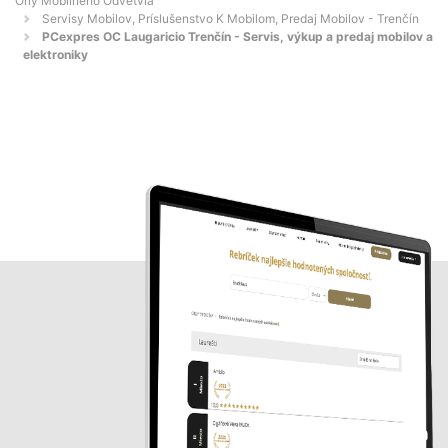
Orly Mobilného Odvetvia
Servisy Mobilov, Príslušenstvo K Mobilom, Predaj Mobilov - Trenčín
PCexpres OC Laugaricio Trenčín - Servis, výkup a predaj mobilov a
elektroniky