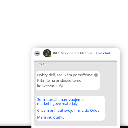
ORLY Mobilného Odvetvia
Live chat
05:15
Dobrý deň, radi Vám pomôžeme! 🙂
Kliknite na príslušnú tému
konverzácie! 🙂
Som laureát, mám záujem o
marketingové materiály
Chcem prihlásiť svoju firmu do Orlov
Mám inú otátku