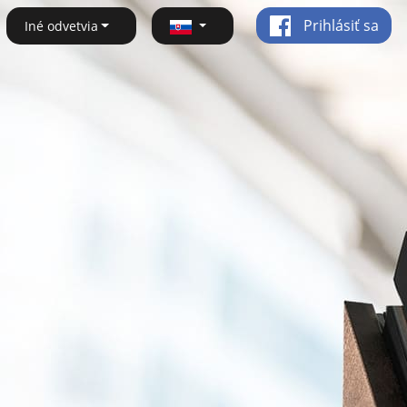
Prihlásiť sa
Iné odvetvia