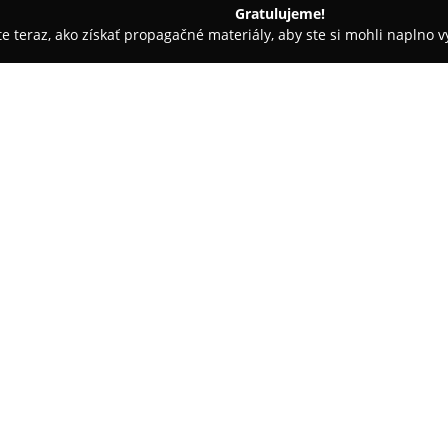
Gratulujeme!
ite teraz, ako získať propagačné materiály, aby ste si mohli naplno 
ušenstvo K Mobilom, Predaj Mobilov - Žilina
Smart Royal Service
O spoločnosti:
Spoločnosť
Smart Royal Servic
poskytovateľov komplexných se
dlhoročným skúsenostiam sa z
Apple, ako sú iPhone, iPad, Ma
pre smartfóny, tablety či počít
Odborný tím technikov vykonáv
výmena LCD displejov, riešenie
matičných dosiek, ktoré nie s
poskytuje aj náročnejšie služb
prístrojov alebo údržba a prep