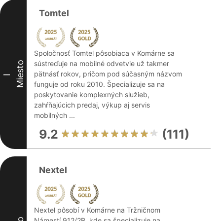
Tomtel
Spoločnosť Tomtel pôsobiaca v Komárne sa
sústreďuje na mobilné odvetvie už takmer
Miesto
pätnásť rokov, pričom pod súčasným názvom
I
funguje od roku 2010. Špecializuje sa na
poskytovanie komplexných služieb,
zahŕňajúcich predaj, výkup aj servis
mobilných ...
9.2
(111)
Nextel
Nextel pôsobí v Komárne na Tržničnom
Námestí 912/2B, kde sa špecializuje na