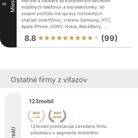
Miesto
Martine a zaoberá sa komplexným servisom
II
mobilných telefónov a inej elektroniky. Vo
svojom portfóliu má opravy rozmanitých
značiek smartfónov, vrátane Samsung, HTC,
Apple iPhone, SONY, Nokia, BlackBerry, ...
8.8
(99)
Ostatné firmy z viťazov
123mobil
123mobil predstavuje zavedenú firmu
Laureáti
pôsobiacu v segmente mobilného