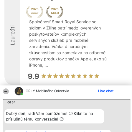
Spoločnosť Smart Royal Service so
Laureáti
sídlom v Žiline patrí medzi overených
poskytovateľov komplexných
servisných služieb pre mobilné
zariadenia. Vďaka dlhoročným
skúsenostiam sa zameriava na odborné
opravy produktov značky Apple, ako sú
iPhone, ...
9.9
ORLY Mobilného Odvetvia
Live chat
Organizátor hodnotenia
Hodnotenie
Kontakt
Bright Side Solutions sp. z o.
Laureáti
Kontakt
06:54
o. sp. k.
Lista
ul. Ruska 22
wszystkich
Dobrý deň, radi Vám pomôžeme! 🙂 Kliknite na
Wrocław 50-079
Laureatów
príslušnú tému konverzácie! 🙂
KRS 0000749100 | Regon
Podmienky
381313360 | NIP 8943132676
Obchodné
+48 508 492 400
podmienky