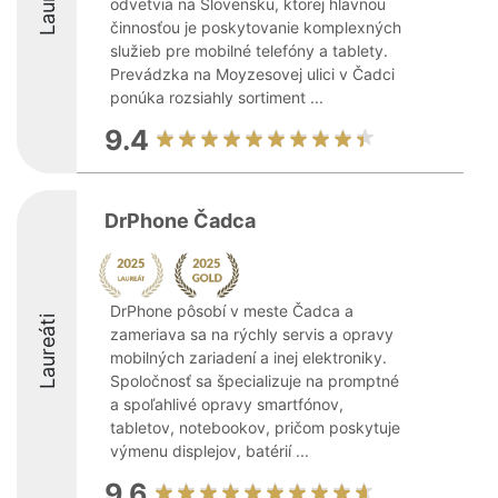
odvetvia na Slovensku, ktorej hlavnou
činnosťou je poskytovanie komplexných
služieb pre mobilné telefóny a tablety.
Prevádzka na Moyzesovej ulici v Čadci
ponúka rozsiahly sortiment ...
9.4
DrPhone Čadca
DrPhone pôsobí v meste Čadca a
Laureáti
zameriava sa na rýchly servis a opravy
mobilných zariadení a inej elektroniky.
Spoločnosť sa špecializuje na promptné
a spoľahlivé opravy smartfónov,
tabletov, notebookov, pričom poskytuje
výmenu displejov, batérií ...
9.6